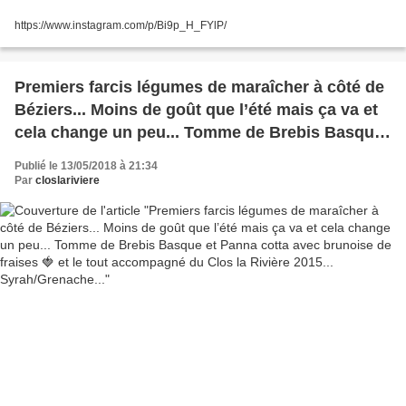
https://www.instagram.com/p/Bi9p_H_FYlP/
Premiers farcis légumes de maraîcher à côté de
Béziers... Moins de goût que l’été mais ça va et
cela change un peu... Tomme de Brebis Basque
et Panna cotta avec brunoise de fraises 🍓 et le
Publié le 13/05/2018 à 21:34
tout accompagné du Clos la Rivière 2015...
Par
closlariviere
Syrah/Grenache...