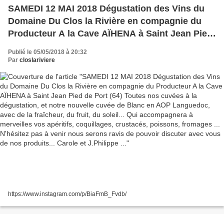
SAMEDI 12 MAI 2018 Dégustation des Vins du
Domaine Du Clos la Rivière en compagnie du
Producteur A la Cave AÏHENA à Saint Jean Pied
de Port (64) Toutes nos cuvées à la dégustation,
Publié le 05/05/2018 à 20:32
et notre nouvelle cuvée de Blanc en AOP
Par
closlariviere
Languedoc, avec de la fraîcheur, du fruit, du
soleil... Qui accompagnera à merveilles vos
apéritifs, coquillages, crustacés, poissons,
fromages ... N'hésitez pas à venir nous serons
ravis de pouvoir discuter avec vous de nos
produits... Carole et J.Philippe ...
https://www.instagram.com/p/BiaFmB_Fvdb/