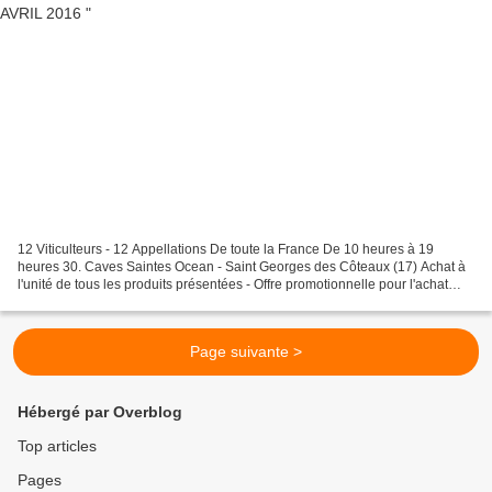
12 Viticulteurs - 12 Appellations De toute la France De 10 heures à 19
heures 30. Caves Saintes Ocean - Saint Georges des Côteaux (17) Achat à
l'unité de tous les produits présentées - Offre promotionnelle pour l'achat
d'un carton de 6 bouteilles AOP...
Page suivante >
Hébergé par Overblog
Top articles
Pages