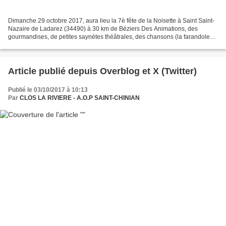
Dimanche 29 octobre 2017, aura lieu la 7è fête de la Noisette à Saint Saint-
Nazaire de Ladarez (34490) à 30 km de Béziers Des Animations, des
gourmandises, de petites saynètes théâtrales, des chansons (la farandole
des enfants, la fanfare Banzaï !) ......
Article publié depuis Overblog et X (Twitter)
Publié le 03/10/2017 à 10:13
Par
CLOS LA RIVIERE - A.O.P SAINT-CHINIAN