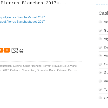
 Pierres Blanches 2017»...
Caté
Vi
Gu
Vi
De
t
0
Ve
Cu
egustation
,
Cuisine
,
Guide Hachette
,
Terroir
,
Travaux De La Vigne
,
ns
,
2017
,
Cadeaux
,
Vermentino
,
Grenache Blanc
,
Calcaire
,
Pierres
,
Gu
An
Te
Oe