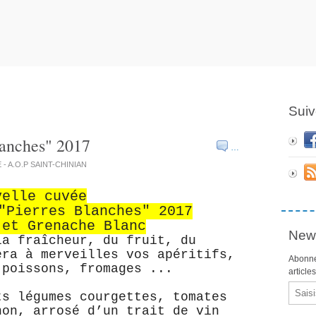
Suiv
lanches" 2017
…
E - A.O.P SAINT-CHINIAN
velle cuvée
"Pierres Blanches" 2017
 et Grenache Blanc
News
la fraîcheur, du fruit, du
era à merveilles vos apéritifs,
Abonne
 poissons, fromages ...
article
Email
ts légumes courgettes, tomates
non, arrosé d’un trait de vin