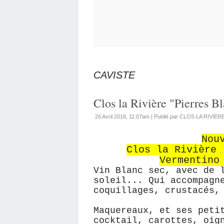
CAVISTE
Clos la Rivière "Pierres B
26 Avril 2018, 11:07am
|
Publié par CLOS LA RIVIER
Nou
Clos la Rivière 
Vermentino
Vin Blanc sec, avec de 
soleil... Qui accompagn
coquillages, crustacés,
Maquereaux, et ses peti
cocktail, carottes, oig