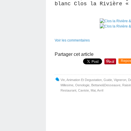
blanc Clos la Rivière «
Voir les commentaires
Partager cet article
Repos
Vin
,
Animation Et Degustation
,
Guide
,
Vigneron
,
D
Millesime
,
Oenologie
,
Bettane&desseauve
,
Raisi
Restaurant
,
Caviste
,
Mai
,
Avril