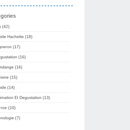
gories
n
(42)
ide Hachette
(18)
gneron
(17)
gustation
(16)
ndange
(16)
isine
(15)
ide
(14)
imation Et Degustation
(13)
rroir
(10)
nologie
(7)