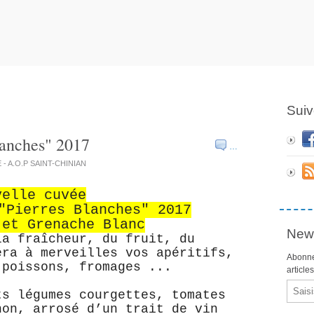
Suiv
lanches" 2017
…
E - A.O.P SAINT-CHINIAN
velle cuvée
"Pierres Blanches" 2017
 et Grenache Blanc
News
la fraîcheur, du fruit, du
era à merveilles vos apéritifs,
Abonne
 poissons, fromages ...
article
Email
ts légumes courgettes, tomates
non, arrosé d’un trait de vin