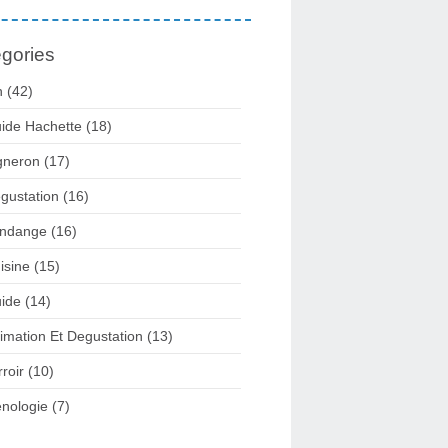
gories
n
(42)
ide Hachette
(18)
gneron
(17)
gustation
(16)
ndange
(16)
isine
(15)
ide
(14)
imation Et Degustation
(13)
rroir
(10)
nologie
(7)