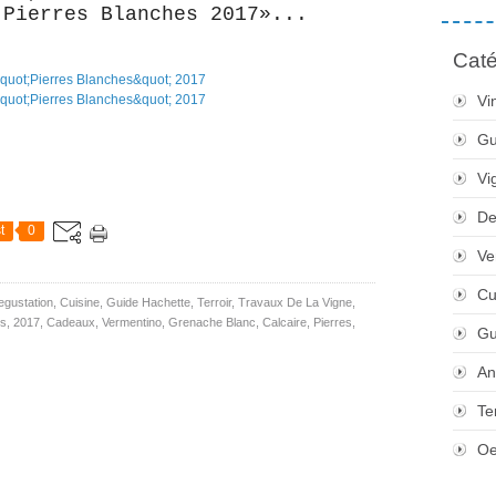
 Pierres Blanches 2017»...
Caté
Vi
Gu
Vi
De
t
0
Ve
Cu
egustation
,
Cuisine
,
Guide Hachette
,
Terroir
,
Travaux De La Vigne
,
ns
,
2017
,
Cadeaux
,
Vermentino
,
Grenache Blanc
,
Calcaire
,
Pierres
,
Gu
An
Te
Oe