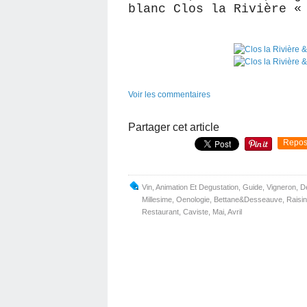
blanc Clos la Rivière «
Voir les commentaires
Partager cet article
Repos
Vin
,
Animation Et Degustation
,
Guide
,
Vigneron
,
D
Millesime
,
Oenologie
,
Bettane&desseauve
,
Raisi
Restaurant
,
Caviste
,
Mai
,
Avril