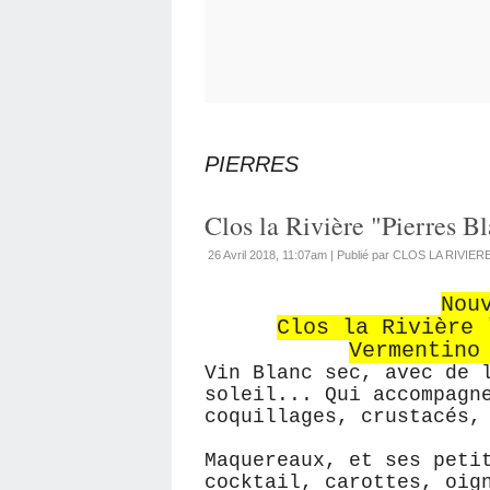
PIERRES
Clos la Rivière "Pierres B
26 Avril 2018, 11:07am
|
Publié par CLOS LA RIVIER
Nou
Clos la Rivière 
Vermentino
Vin Blanc sec, avec de 
soleil... Qui accompagn
coquillages, crustacés,
Maquereaux, et ses peti
cocktail, carottes, oig