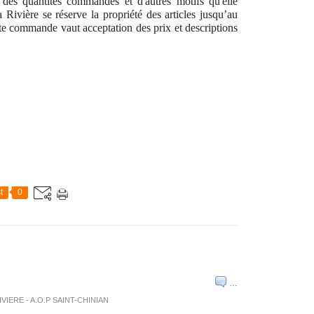
 des quantités commandés et d'autres motifs qu'elle
Rivière se réserve la propriété des articles jusqu’au
 commande vaut acceptation des prix et descriptions
t
0
…
RIVIERE - A.O.P SAINT-CHINIAN