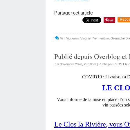
Partager cet article
Repos
Vin
,
Vigneron
,
Viognier
,
Vermentino
,
Grenache Bl
Publié depuis Overblog et 
18 Novembre 2020, 20:10pm
|
Publié par CLOS LA 
COVID19 : Livraison à D
LE CLO
Vous informe de la mise en place d’un 
vin passées sel
Le Clos la Rivière, vous Of