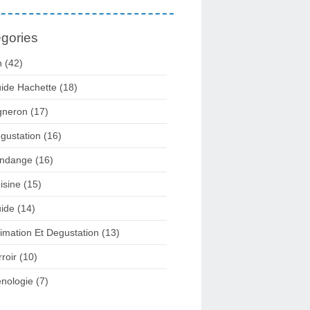
gories
n
(42)
ide Hachette
(18)
gneron
(17)
gustation
(16)
ndange
(16)
isine
(15)
ide
(14)
imation Et Degustation
(13)
rroir
(10)
nologie
(7)