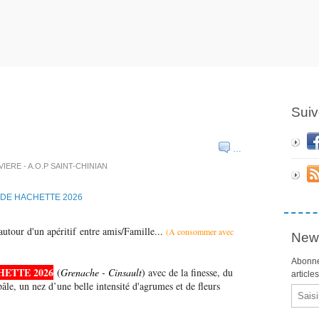
Suiv
…
IVIERE - A.O.P SAINT-CHINIAN
autour d'un apéritif entre amis/Famille...
(A consommer avec
News
Abonne
HETTE 2026
(
Grenache - Cinsault
)
avec de la finesse, du
article
le, un nez d’une belle intensité d'agrumes et de fleurs
Email