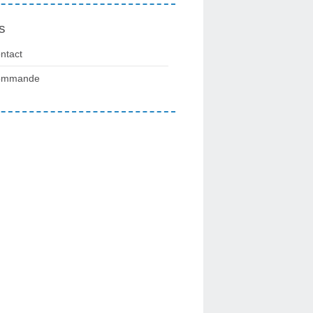
s
ntact
ommande