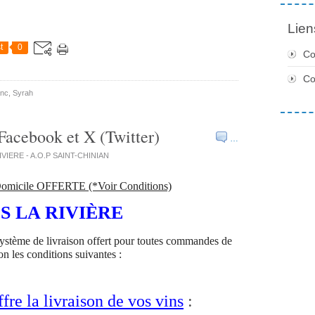
Lien
t
0
Co
C
anc
,
Syrah
Facebook et X (Twitter)
…
RIVIERE - A.O.P SAINT-CHINIAN
omicile OFFERTE (*Voir Conditions)
S LA RIVIÈRE
système de livraison offert pour toutes commandes de
on les conditions suivantes :
fre la livraison de vos vins
: