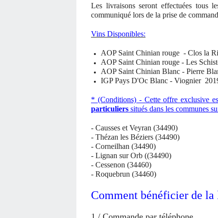
Les livraisons seront effectuées tous l
communiqué lors de la prise de command
Vins Disponibles:
AOP Saint Chinian rouge - Clos la R
AOP Saint Chinian rouge - Les Schis
AOP Saint Chinian Blanc - Pierre Bl
IGP Pays D'Oc Blanc - Viognier 201
* (Conditions) - Cette offre exclusive e
particuliers
situés dans les communes sui
- Causses et Veyran (34490)
- Thézan les Béziers (34490)
- Corneilhan (34490)
- Lignan sur Orb ((34490)
- Cessenon (34460)
- Roquebrun (34460)
Comment bénéficier de la l
1 / Commande par téléphone