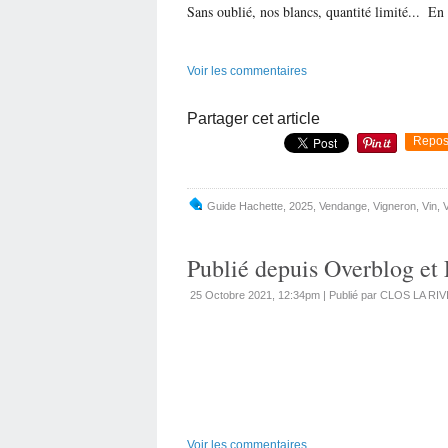
Sans oublié, nos blancs, quantité limité...
En 
Voir les commentaires
Partager cet article
Repos
Guide Hachette
,
2025
,
Vendange
,
Vigneron
,
Vin
,
Publié depuis Overblog et 
25 Octobre 2021, 12:34pm
|
Publié par CLOS LA RI
Voir les commentaires