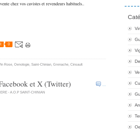
vente chez vos cavistes et revendeurs habituels..
Caté
Vi
Gu
t
0
Vi
De
Vin Rose
,
Oenologie
,
Saint-Chinian
,
Grenache
,
Cinsault
Ve
Facebook et X (Twitter)
Cu
…
VIERE - A.O.P SAINT-CHINIAN
Gu
An
Te
Oe