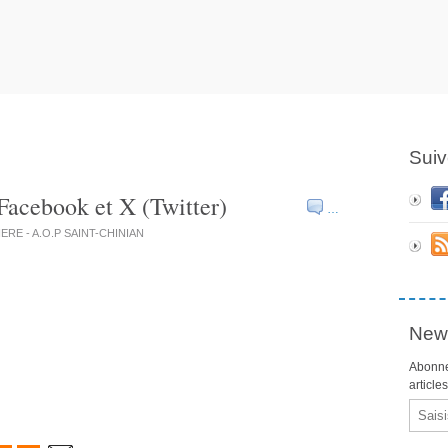
Suiv
Facebook et X (Twitter)
…
VIERE - A.O.P SAINT-CHINIAN
News
Abonne
article
Email