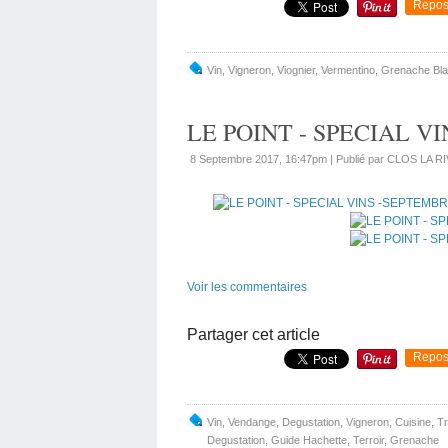
Repos
Vin
,
Vigneron
,
Viognier
,
Vermentino
,
Grenache Bl
LE POINT - SPECIAL V
8 Septembre 2017, 16:47pm
|
Publié par CLOS LA R
Voir les commentaires
Partager cet article
Repos
Vin
,
Vendange
,
Degustation
,
Vigneron
,
Cuisine
,
Tr
Degustation
,
Guide Hachette
,
Terroir
,
Grenache