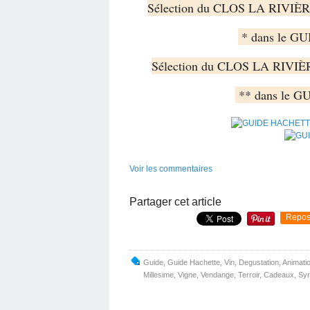
Sélection du CLOS LA RIVIÈR
 * dans le G
Sélection du CLOS LA RIVIÈ
 ** dans le 
Voir les commentaires
Partager cet article
Repos
Guide
,
Guide Hachette
,
Vin
,
Degustation
,
Animati
Millesime
,
Vigne
,
Vendange
,
Terroir
,
Cadeaux
,
Sy