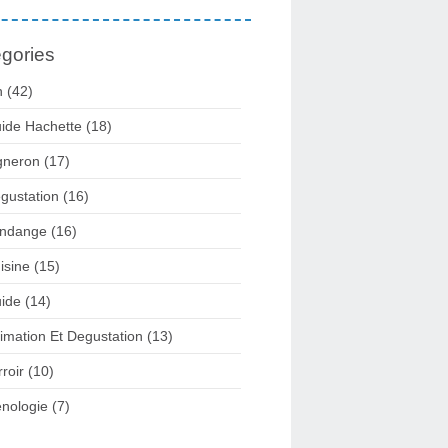
gories
n
(42)
ide Hachette
(18)
gneron
(17)
gustation
(16)
ndange
(16)
isine
(15)
ide
(14)
imation Et Degustation
(13)
rroir
(10)
nologie
(7)