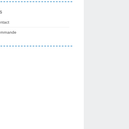
s
ntact
ommande