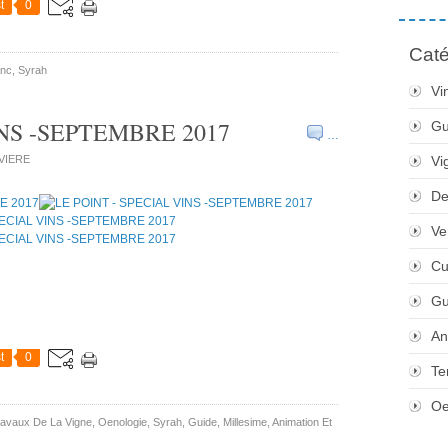
t
0
Caté
anc
,
Syrah
Vi
INS -SEPTEMBRE 2017
Gu
…
IVIERE
Vi
De
Ve
Cu
Gu
An
t
0
Te
Oe
avaux De La Vigne
,
Oenologie
,
Syrah
,
Guide
,
Millesime
,
Animation Et