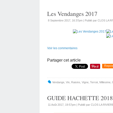
Les Vendanges 2017
8 Septembre 2017, 16:37pm
|
Publié par CLOS LA R
Voir les commentaires
Partager cet article
Repos
Vendange
,
Vin
,
Raisins
,
Vigne
,
Terroir
,
Millesime
,
GUIDE HACHETTE 2018
11 Août 2017, 19:57pm
|
Publié par CLOS LA RIVIER