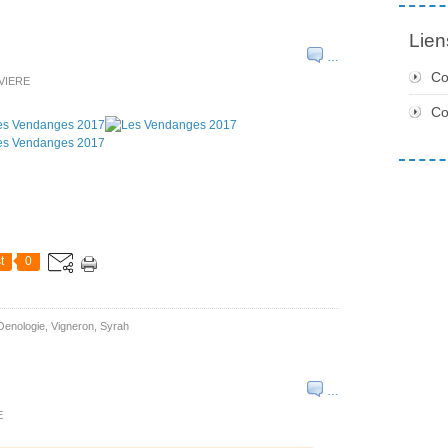
Lien
…
Co
IVIERE
C
t
0
Oenologie
,
Vigneron
,
Syrah
…
E