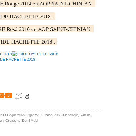
E Rouge 2014 en AOP SAINT-CHINIAN  

UIDE HACHETTE 2018...

RE Rosé 2016 en AOP SAINT-CHINIAN  

GUIDE HACHETTE 2018...
t
0
on Et Degustation
,
Vigneron
,
Cuisine
,
2018
,
Oenologie
,
Raisins
,
rah
,
Grenache
,
Demi Muid