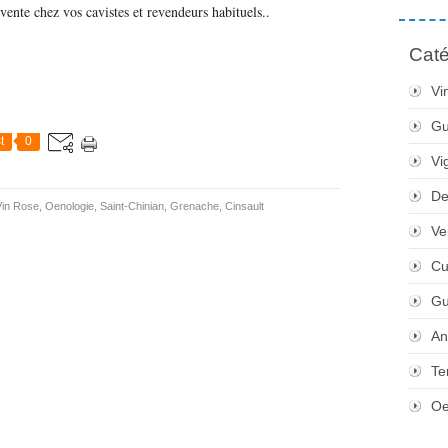
vente chez vos cavistes et revendeurs habituels..
Caté
Vi
Gu
t
0
Vi
De
Vin Rose
,
Oenologie
,
Saint-Chinian
,
Grenache
,
Cinsault
Ve
Cu
Gu
An
Te
Oe