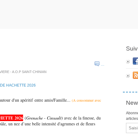
Suiv
…
IVIERE - A.O.P SAINT-CHINIAN
autour d'un apéritif entre amis/Famille...
(A consommer avec
News
Abonne
HETTE 2026
(
Grenache - Cinsault
)
avec de la finesse, du
article
le, un nez d’une belle intensité d'agrumes et de fleurs
Email