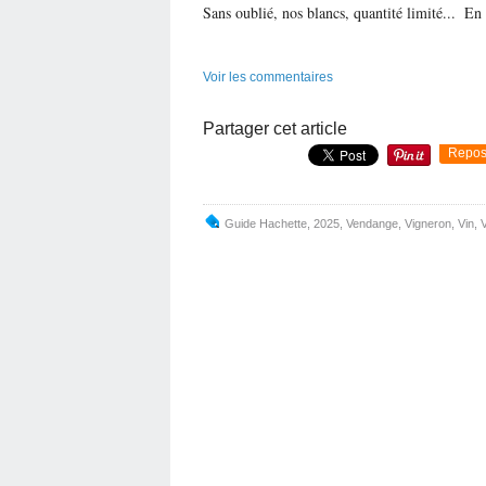
Sans oublié, nos blancs, quantité limité...
En 
Voir les commentaires
Partager cet article
Repos
Guide Hachette
,
2025
,
Vendange
,
Vigneron
,
Vin
,