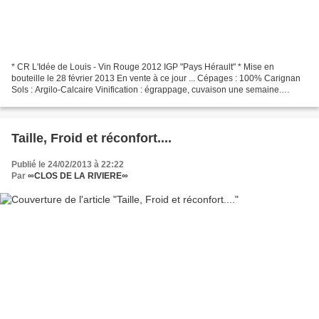
* CR L'Idée de Louis - Vin Rouge 2012 IGP "Pays Hérault" * Mise en
bouteille le 28 février 2013 En vente à ce jour ... Cépages : 100% Carignan
Sols : Argilo-Calcaire Vinification : égrappage, cuvaison une semaine.
Elevage : 3 mois en cuve. Examen visuel...
Taille, Froid et réconfort....
Publié le 24/02/2013 à 22:22
Par
∞CLOS DE LA RIVIERE∞