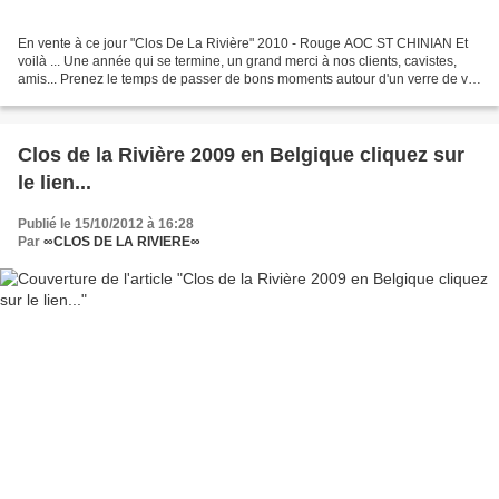
En vente à ce jour "Clos De La Rivière" 2010 - Rouge AOC ST CHINIAN Et
voilà ... Une année qui se termine, un grand merci à nos clients, cavistes,
amis... Prenez le temps de passer de bons moments autour d'un verre de vin
et d'un bon plat... Les plaisirs...
Clos de la Rivière 2009 en Belgique cliquez sur
le lien...
Publié le 15/10/2012 à 16:28
Par
∞CLOS DE LA RIVIERE∞