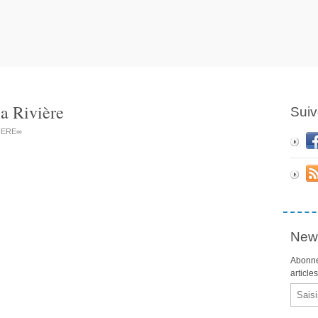
a Rivière
Suiv
VIERE∞
News
Abonne
article
Email