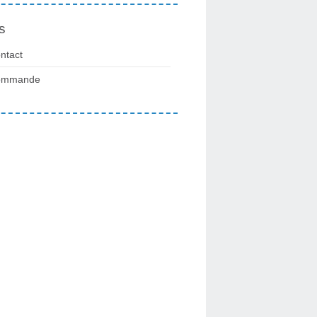
s
ntact
ommande