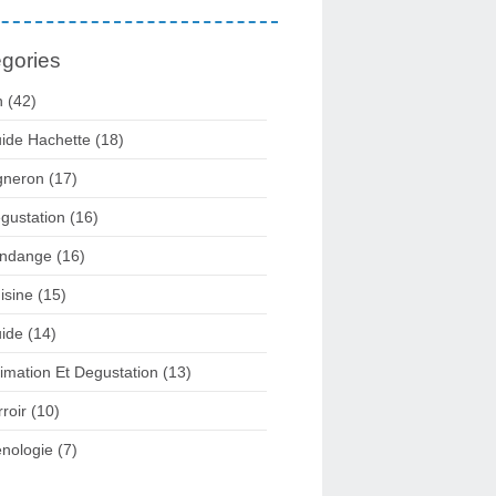
gories
n
(42)
ide Hachette
(18)
gneron
(17)
gustation
(16)
ndange
(16)
isine
(15)
ide
(14)
imation Et Degustation
(13)
rroir
(10)
nologie
(7)