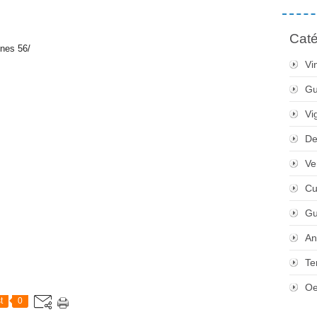
Caté
nnes 56/
Vi
Gu
Vi
De
Ve
Cu
Gu
An
Te
Oe
t
0