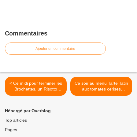
Commentaires
Ajouter un commentaire
< Ce midi pour terminer les
Ce soir au menu Tarte Tatin
Brochettes, un Risotto
aux tomates cerises
nature... Mais à la base il
colorées, et petits poivrons,
faut les bons ingrédients,
et parmesan, normalement
on ne prends pas n'importe
il faut du vinaigre
Hébergé par Overblog
quel riz, mais pour moi le
balsamique mais j'en avais
Carnaroli est mon préféré,
pas, accompagné d'une
Top articles
18 mn montre en main.
salade et d'un verre de
Pages
Ensuite un parmesan du
Rouge fruité des Schistes
fromager, un bon beurre de
de Paul 2016...Du Clos la