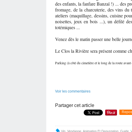
des enfants, la fanfare Banzaï !) ... des pr
fromage, de la charcuterie, des vins du t
ateliers (maquillage, dessins, cuisine pour
noisettes, jeux en bois ...), un défilé 
totémiques ...
Venez dès le matin passer une belle journé
Le Clos la Rivière sera présent comme ch
Parking (à côté du cimetière et le long de la route avant 
Voir les commentaires
Partager cet article
Repos
Vin
,
Vendange
,
Animation Et Degustation
,
Guide
,