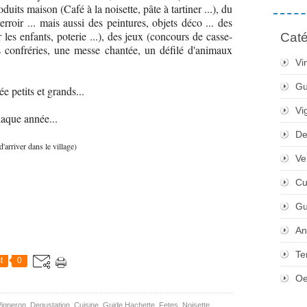
oduits maison (Café à la noisette, pâte à tartiner ...), du
erroir
... mais aussi des peintures, objets déco ... des
 les enfants, poterie ...), des jeux (concours de casse-
Caté
des confréries, une messe chantée, un défilé d'animaux
Vi
Gu
e petits et grands...
Vi
aque année...
De
d'arriver dans le village)
Ve
Cu
Gu
An
Te
t
0
Oe
Vigneron
,
Degustation
,
Cuisine
,
Guide Hachette
,
Fetes
,
Noisette
,