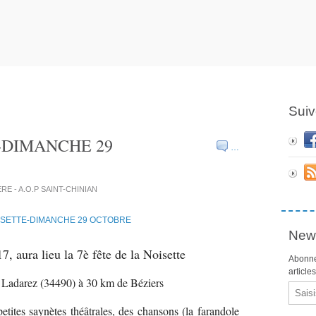
Suiv
-DIMANCHE 29
…
IERE - A.O.P SAINT-CHINIAN
News
 aura lieu la 7è fête de la Noisette
Abonne
article
e Ladarez (34490) à 30 km de Béziers
Email
ites saynètes théâtrales, des chansons (la farandole