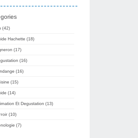
gories
n
(42)
ide Hachette
(18)
gneron
(17)
gustation
(16)
ndange
(16)
isine
(15)
ide
(14)
imation Et Degustation
(13)
rroir
(10)
nologie
(7)