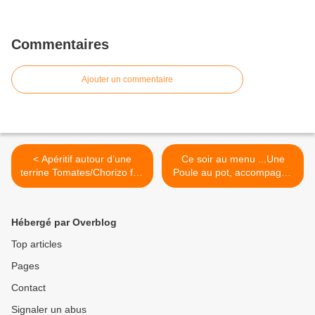
Commentaires
Ajouter un commentaire
< Apéritif autour d’une
Ce soir au menu ...Une
terrine Tomates/Chorizo fort
Poule au pot, accompagné
et lentilles de Servanne des
de notre AOP Clos la
Bocaux Locos,
Rivière 2015... Les Volailles
accompagné d’un verre des
de la Source dans l’Aude...
Hébergé par Overblog
Schistes de Paul ...
que du bonheur dans
@Béziers, France
l’assiette, du producteur au
Top articles
consommateur... Tel est ma
Pages
devise... Ce plat succulent
de l’hiver mijoté fait partie
Contact
des incontournables de la
gastronomie française.
Signaler un abus