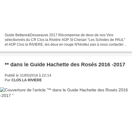
Guide Bettane&Desseauve 2017 Récompense de deux de nos Vins
sélectionnés du CR Clos la Rivière AOP St Chinian "Les Schistes de PAUL"
et AOP Clos la RIVIERE, les deux en rouge N'hésitez pas à nous contacter
nous vous dirigerons vers nos cavistes un peu...
** dans le Guide Hachette des Rosés 2016 -2017
Publié le 31/05/2016 à 22:14
Par
CLOS LA RIVIERE