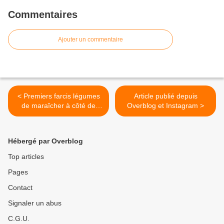
Commentaires
Ajouter un commentaire
< Premiers farcis légumes
Article publié depuis
de maraîcher à côté de
Overblog et Instagram >
Béziers... Moins de goût
que l’été mais ça va et cela
change un peu... Tomme de
Hébergé par Overblog
Brebis Basque et Panna
cotta avec brunoise de
Top articles
fraises 🍓 et le tout
Pages
accompagné du Clos la
Rivière 2015...
Contact
Syrah/Grenache...
Signaler un abus
C.G.U.