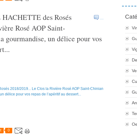
DE HACHETTE des Rosés
Caté
…
ivière Rosé AOP Saint-
Vi
 la gourmandise, un délice pour vos
Gu
t...
Vi
De
Ve
Cu
Gu
An
Te
Oe
t
0