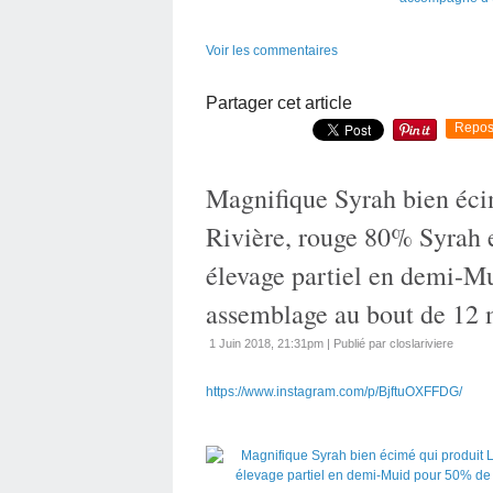
Voir les commentaires
Partager cet article
Repos
Magnifique Syrah bien éci
Rivière, rouge 80% Syrah
élevage partiel en demi-M
assemblage au bout de 12 
1 Juin 2018, 21:31pm
|
Publié par closlariviere
https://www.instagram.com/p/BjftuOXFFDG/