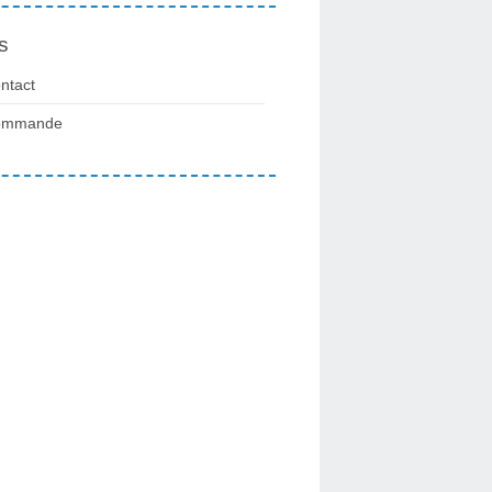
s
ntact
ommande