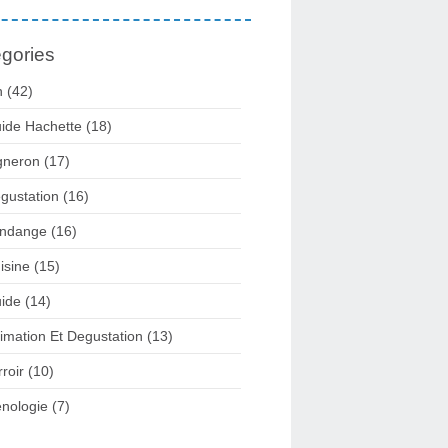
gories
n
(42)
ide Hachette
(18)
gneron
(17)
gustation
(16)
ndange
(16)
isine
(15)
ide
(14)
imation Et Degustation
(13)
rroir
(10)
nologie
(7)