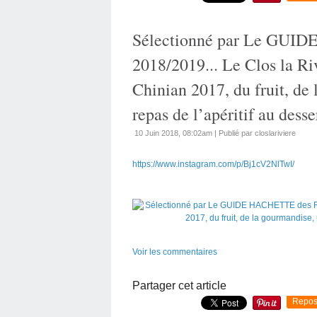
Sélectionné par Le GUI
2018/2019... Le Clos la R
Chinian 2017, du fruit, de
repas de l’apéritif au desser
10 Juin 2018, 08:02am
|
Publié par closlariviere
https://www.instagram.com/p/Bj1cV2NlTwI/
Voir les commentaires
Partager cet article
Repos