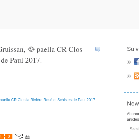
Gruissan, 🥘 paella CR Clos
Suiv
…
 de Paul 2017.
News
Abonne
article
Email
t
0