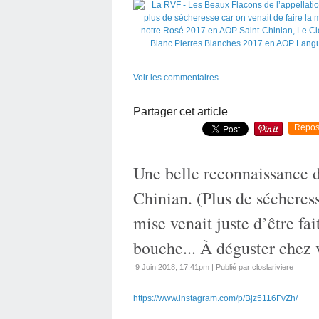
Voir les commentaires
Partager cet article
Repos
Une belle reconnaissance d
Chinian. (Plus de sécheress
mise venait juste d’être fai
bouche... À déguster chez v
9 Juin 2018, 17:41pm
|
Publié par closlariviere
https://www.instagram.com/p/Bjz5116FvZh/