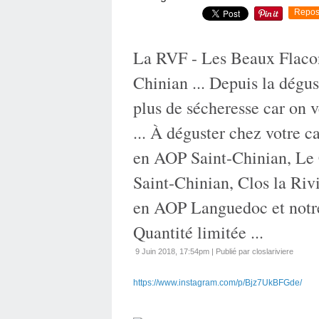
Repos
La RVF - Les Beaux Flacon
Chinian ... Depuis la dégus
plus de sécheresse car on v
... À déguster chez votre 
en AOP Saint-Chinian, Le
Saint-Chinian, Clos la Riv
en AOP Languedoc et notre
Quantité limitée ...
9 Juin 2018, 17:54pm
|
Publié par closlariviere
https://www.instagram.com/p/Bjz7UkBFGde/