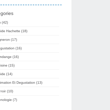
gories
n
(42)
ide Hachette
(18)
gneron
(17)
gustation
(16)
ndange
(16)
isine
(15)
ide
(14)
imation Et Degustation
(13)
rroir
(10)
nologie
(7)