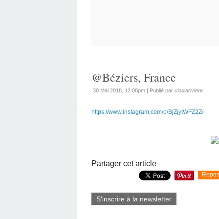
@Béziers, France
30 Mai 2018, 12:08pm
|
Publié par closlariviere
https://www.instagram.com/p/BjZjytWFZ2Z/
Partager cet article
Repos
S'inscrire à la newsletter