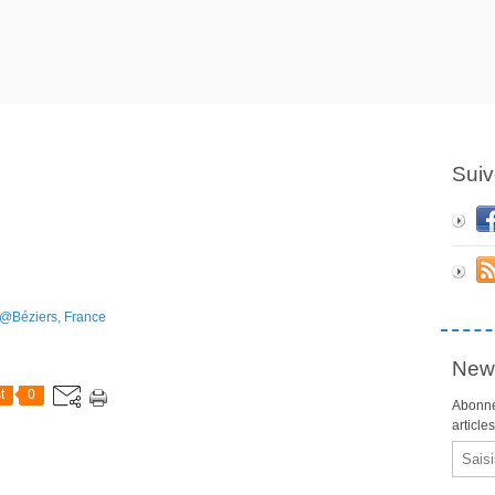
Suiv
News
t
0
Abonne
article
Email