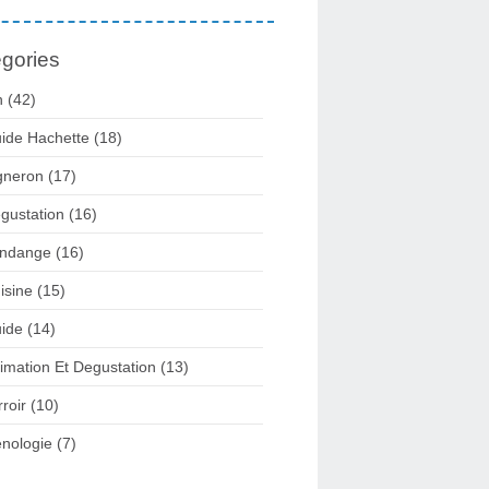
gories
n
(42)
ide Hachette
(18)
gneron
(17)
gustation
(16)
ndange
(16)
isine
(15)
ide
(14)
imation Et Degustation
(13)
rroir
(10)
nologie
(7)