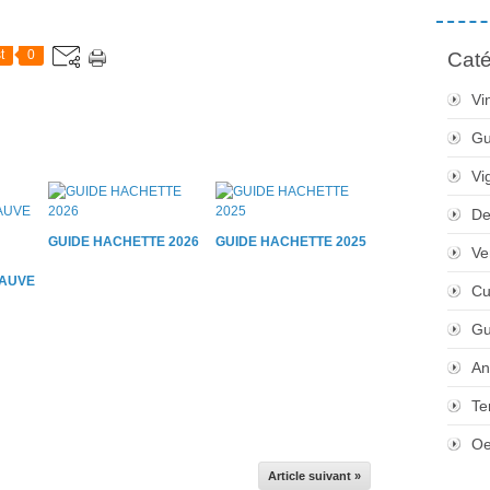
t
0
Caté
Vi
Gu
Vi
De
GUIDE HACHETTE 2026
GUIDE HACHETTE 2025
Ve
AUVE
Cu
Gu
An
Te
Oe
Article suivant »