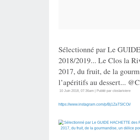
Sélectionné par Le GUI
2018/2019... Le Clos la R
2017, du fruit, de la gourm
l’apéritifs au dessert... @
10 Juin 2018, 07:36am
|
Publié par closlariviere
https://www.instagram.com/p/Bj1ZaTSlCOi/