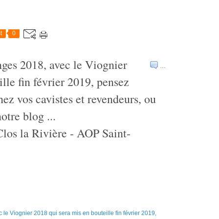
t
0
nges 2018, avec le Viognier
…
lle fin février 2019, pensez
hez vos cavistes et revendeurs, ou
tre blog ...
os la Rivière - AOP Saint-