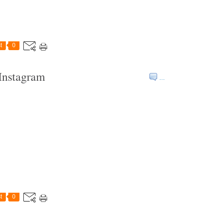
t
0
 Instagram
…
t
0