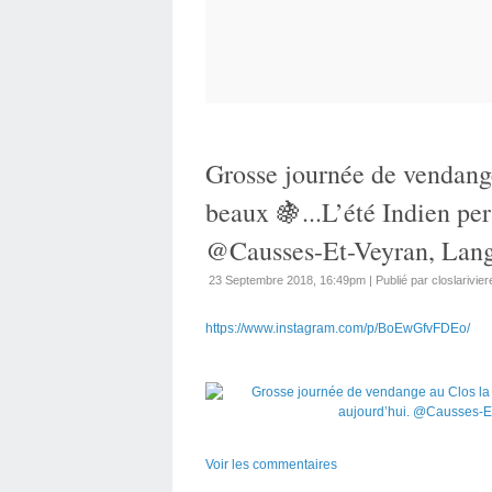
Grosse journée de vendange
beaux 🍇...L’été Indien per
@Causses-Et-Veyran, Lang
23 Septembre 2018, 16:49pm
|
Publié par closlarivier
https://www.instagram.com/p/BoEwGfvFDEo/
Voir les commentaires