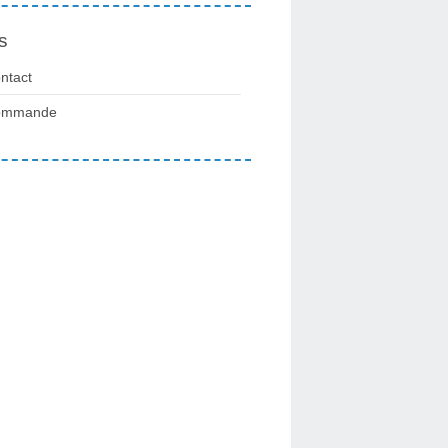
s
ntact
ommande