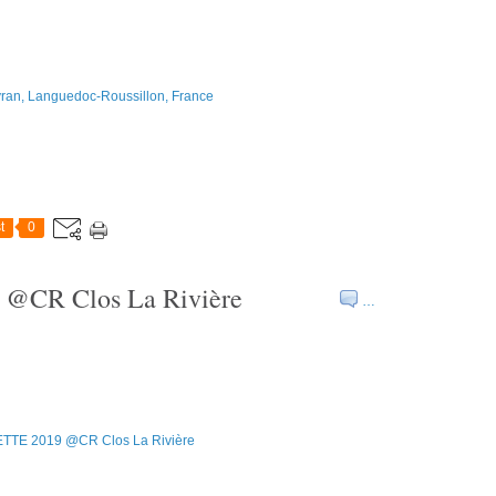
t
0
CR Clos La Rivière
…