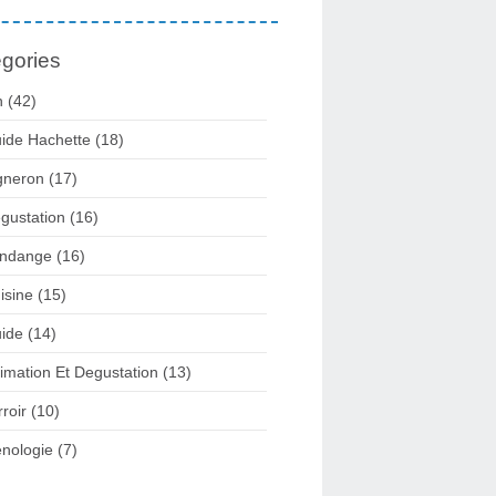
gories
n
(42)
ide Hachette
(18)
gneron
(17)
gustation
(16)
ndange
(16)
isine
(15)
ide
(14)
imation Et Degustation
(13)
rroir
(10)
nologie
(7)