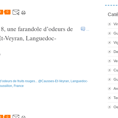
t
0
Caté
Vi
18, une farandole d’odeurs de
…
Gu
-Et-Veyran, Languedoc-
Vi
De
e
Ve
Cu
Gu
An
Te
Oe
t
0