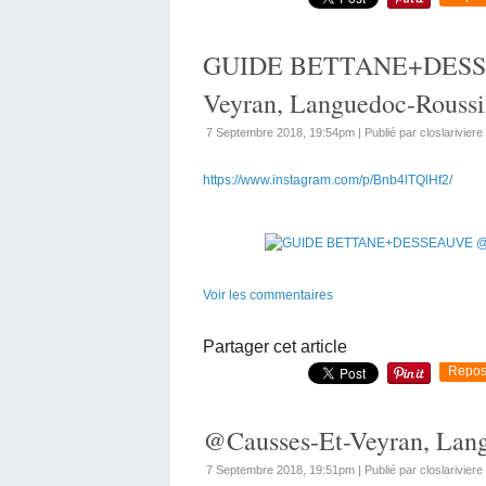
GUIDE BETTANE+DESSE
Veyran, Languedoc-Roussi
7 Septembre 2018, 19:54pm
|
Publié par closlariviere
https://www.instagram.com/p/Bnb4lTQlHf2/
Voir les commentaires
Partager cet article
Repos
@Causses-Et-Veyran, Lang
7 Septembre 2018, 19:51pm
|
Publié par closlariviere