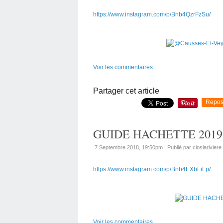
https://www.instagram.com/p/Bnb4QzrFzSu/
Voir les commentaires
Partager cet article
Repos
GUIDE HACHETTE 2019 @
7 Septembre 2018, 19:50pm
|
Publié par closlariviere
https://www.instagram.com/p/Bnb4EXbFiLp/
Voir les commentaires