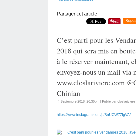
Partager cet article
Repos
C’est parti pour les Venda
2018 qui sera mis en boutei
à le réserver maintenant, c
envoyez-nous un mail via no
www.closlariviere.com @Cl
Chinian
4 Septembre 2018, 20:30pm
|
Publié par closlariviere
https://www.instagram.com/p/BnUOWZZlgVA/