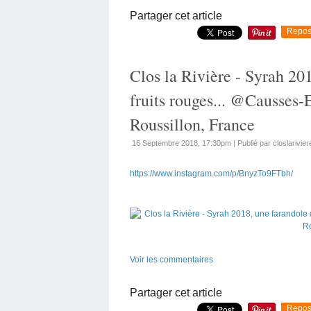
Partager cet article
Repos
Clos la Rivière - Syrah 20
fruits rouges... @Causses
Roussillon, France
16 Septembre 2018, 17:30pm
|
Publié par closlarivier
https://www.instagram.com/p/BnyzTo9FTbh/
Voir les commentaires
Partager cet article
Repos