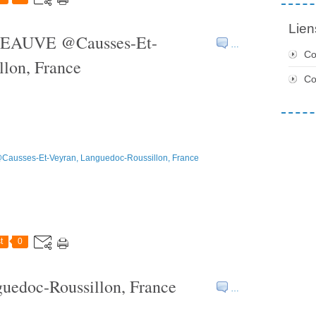
Lien
AUVE @Causses-Et-
…
Co
llon, France
C
t
0
uedoc-Roussillon, France
…