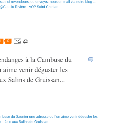
t
0
vendanges à la Cambuse du
…
n aime venir déguster les
aux Salins de Gruissan...