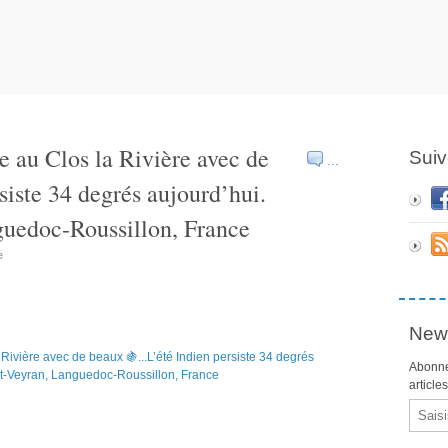
 au Clos la Rivière avec de
Suiv
…
siste 34 degrés aujourd’hui.
uedoc-Roussillon, France
e
News
Abonne
article
Email