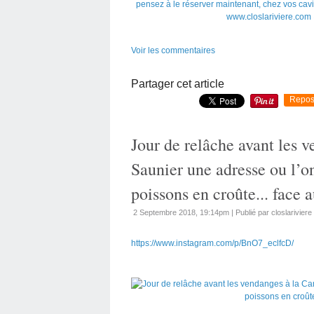
Voir les commentaires
Partager cet article
Repos
Jour de relâche avant les 
Saunier une adresse ou l’o
poissons en croûte... face 
2 Septembre 2018, 19:14pm
|
Publié par closlariviere
https://www.instagram.com/p/BnO7_eclfcD/