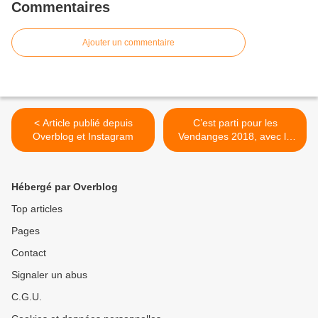
Commentaires
Ajouter un commentaire
< Article publié depuis
C’est parti pour les
Overblog et Instagram
Vendanges 2018, avec le
Viognier 2018 qui sera mis
en bouteille fin février 2019,
pensez à le réserver
Hébergé par Overblog
maintenant, chez vos
cavistes et revendeurs, ou
Top articles
envoyez-nous un mail via
Pages
notre blog ...
www.closlariviere.com
Contact
@Clos la Rivière - AOP
Saint-Chinian >
Signaler un abus
C.G.U.