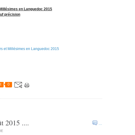
 Millésimes en Languedoc 2015
uf précision
t
0
 2015 ....
…
RE