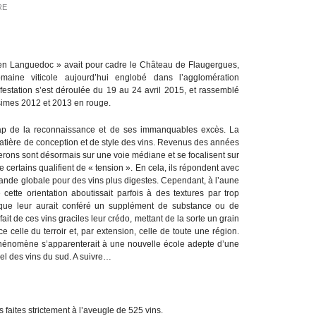
RE
s en Languedoc » avait pour cadre le Château de Flaugergues,
aine viticole aujourd’hui englobé dans l’agglomération
festation s’est déroulée du 19 au 24 avril 2015, et rassemblé
ésimes 2012 et 2013 en rouge.
 cap de la reconnaissance et de ses immanquables excès. La
matière de conception et de style des vins. Revenus des années
gnerons sont désormais sur une voie médiane et se focalisent sur
ue certains qualifient de « tension ». En cela, ils répondent avec
mande globale pour des vins plus digestes. Cependant, à l’aune
 cette orientation aboutissait parfois à des textures par trop
é que leur aurait conféré un supplément de substance ou de
ait de ces vins graciles leur crédo, mettant de la sorte un grain
ce celle du terroir et, par extension, celle de toute une région.
hénomène s’apparenterait à une nouvelle école adepte d’une
rel des vins du sud. A suivre…
s faites strictement à l’aveugle de 525 vins.