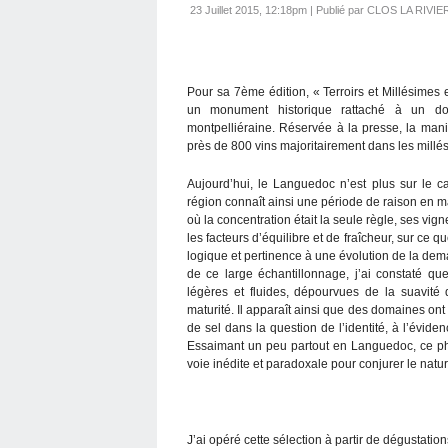
23 Juillet 2015, 12:18pm
|
Publié par CLOS LA RIVIE
Pour sa 7ème édition, « Terroirs et Millésime
un monument historique rattaché à un dom
montpelliéraine. Réservée à la presse, la mani
près de 800 vins majoritairement dans les mill
Aujourd’hui, le Languedoc n’est plus sur le
région connaît ainsi une période de raison en 
où la concentration était la seule règle, ses vi
les facteurs d’équilibre et de fraîcheur, sur ce q
logique et pertinence à une évolution de la de
de ce large échantillonnage, j’ai constaté que
légères et fluides, dépourvues de la suavit
maturité. Il apparaît ainsi que des domaines ont f
de sel dans la question de l’identité, à l’éviden
Essaimant un peu partout en Languedoc, ce p
voie inédite et paradoxale pour conjurer le natu
J’ai opéré cette sélection à partir de dégustation