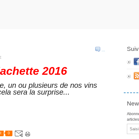
Suiv
…
E
achette 2016
e, un ou plusieurs de nos vins
ela sera la surprise...
News
Abonne
article
Email
t
0