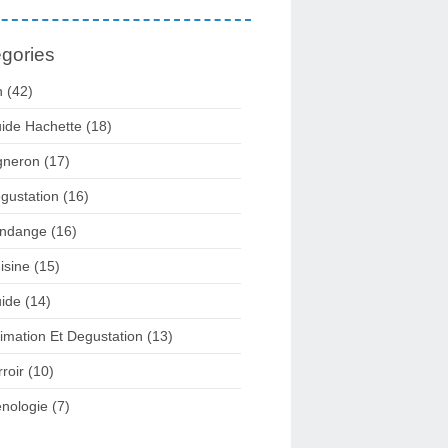
gories
n
(42)
ide Hachette
(18)
gneron
(17)
gustation
(16)
ndange
(16)
isine
(15)
ide
(14)
imation Et Degustation
(13)
rroir
(10)
nologie
(7)