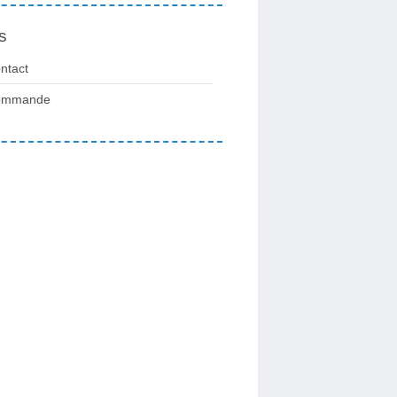
s
ntact
ommande