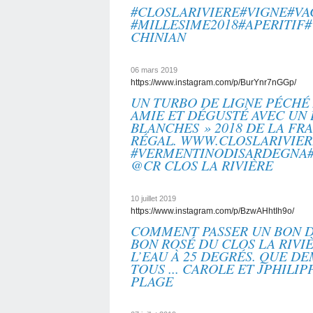
#CLOSLARIVIERE#VIGNE#VA
#MILLESIME2018#APERITIF# 
CHINIAN
06 mars 2019
https://www.instagram.com/p/BurYnr7nGGp/
UN TURBO DE LIGNE PÉCHÉ 
AMIE ET DÉGUSTÉ AVEC UN 
BLANCHES » 2018 DE LA FR
RÉGAL. WWW.CLOSLARIVIE
#VERMENTINODISARDEGNA#
@CR CLOS LA RIVIÈRE
10 juillet 2019
https://www.instagram.com/p/BzwAHhtIh9o/
COMMENT PASSER UN BON D
BON ROSÉ DU CLOS LA RIVIÈ
L’EAU À 25 DEGRÉS. QUE D
TOUS ... CAROLE ET JPHILI
PLAGE