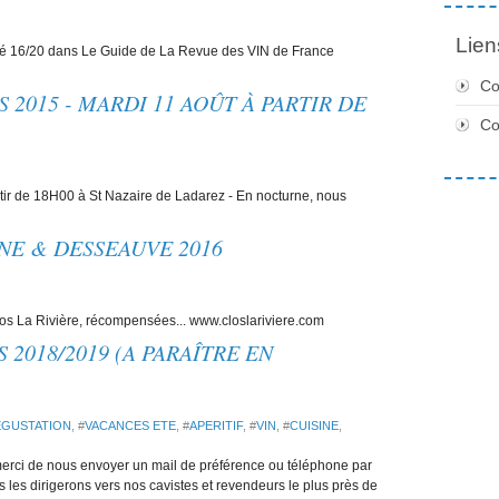
Lien
sé 16/20 dans Le Guide de La Revue des VIN de France
Co
2015 - MARDI 11 AOÛT À PARTIR DE
C
tir de 18H00 à St Nazaire de Ladarez - En nocturne, nous
NE & DESSEAUVE 2016
os La Rivière, récompensées... www.closlariviere.com
2018/2019 (A PARAÎTRE EN
EGUSTATION
, #
VACANCES ETE
, #
APERITIF
, #
VIN
, #
CUISINE
,
 merci de nous envoyer un mail de préférence ou téléphone par
s les dirigerons vers nos cavistes et revendeurs le plus près de