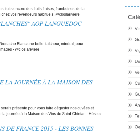
fruits encore des fruits fraises, framboises, de la
chez vos revendeurs habituels. @closlariviere
Caté
 BLANCHES" AOP LANGUEDOC
Vi
Gu
Grenache Blanc une belle fraîcheur, minéral, pour
romages - @closlariviere
Vi
De
Ve
TE LA JOURNÉE À LA MAISON DES
Cu
Gu
An
e serais présente pour vous faire déguster nos cuvées et
e la journée à la Maison des Vins de Saint-Chinian - Hésitez
Te
S DE FRANCE 2015 - LES BONNES
Oe