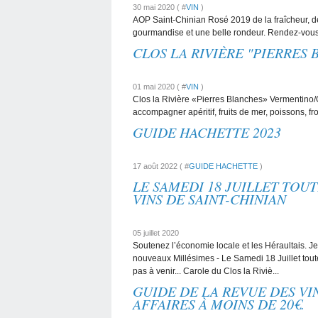
30 mai 2020 ( #
VIN
)
AOP Saint-Chinian Rosé 2019 de la fraîcheur, des 
gourmandise et une belle rondeur. Rendez-vous 
CLOS LA RIVIÈRE "PIERRES
01 mai 2020 ( #
VIN
)
Clos la Rivière «Pierres Blanches» Vermentino/
accompagner apéritif, fruits de mer, poissons, f
GUIDE HACHETTE 2023
17 août 2022 ( #
GUIDE HACHETTE
)
LE SAMEDI 18 JUILLET TOU
VINS DE SAINT-CHINIAN
05 juillet 2020
Soutenez l’économie locale et les Héraultais. J
nouveaux Millésimes - Le Samedi 18 Juillet tout
pas à venir... Carole du Clos la Riviè...
GUIDE DE LA REVUE DES VIN
AFFAIRES À MOINS DE 20€.