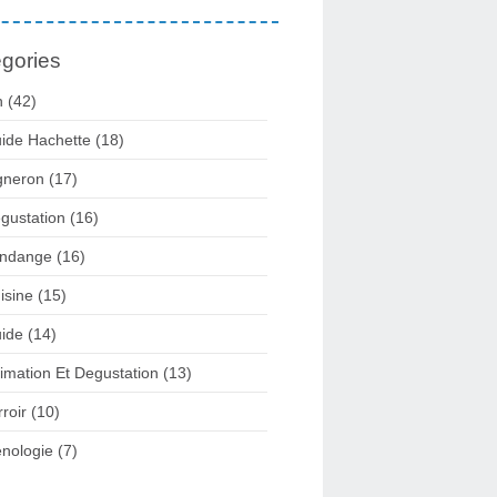
gories
n
(42)
ide Hachette
(18)
gneron
(17)
gustation
(16)
ndange
(16)
isine
(15)
ide
(14)
imation Et Degustation
(13)
rroir
(10)
nologie
(7)