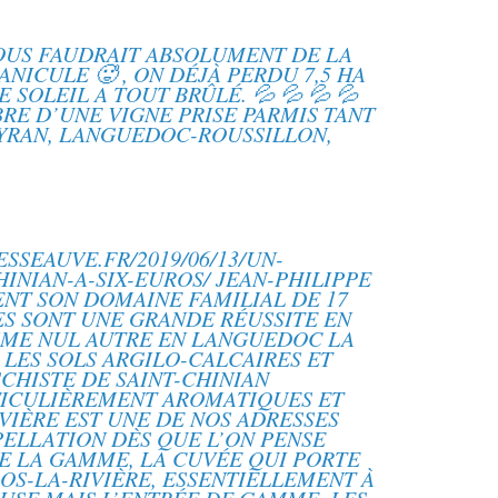
OUS FAUDRAIT ABSOLUMENT DE LA
ANICULE 🥵 , ON DÉJÀ PERDU 7,5 HA
 SOLEIL A TOUT BRÛLÉ. 💦 💦 💦 💦
BRE D’UNE VIGNE PRISE PARMIS TANT
EYRAN, LANGUEDOC-ROUSSILLON,
SEAUVE.FR/2019/06/13/UN-
INIAN-A-SIX-EUROS/ JEAN-PHILIPPE
ENT SON DOMAINE FAMILIAL DE 17
ES SONT UNE GRANDE RÉUSSITE EN
OMME NUL AUTRE EN LANGUEDOC LA
 LES SOLS ARGILO-CALCAIRES ET
SCHISTE DE SAINT-CHINIAN
TICULIÈREMENT AROMATIQUES ET
VIÈRE EST UNE DE NOS ADRESSES
ELLATION DÈS QUE L’ON PENSE
DE LA GAMME, LA CUVÉE QUI PORTE
OS-LA-RIVIÈRE, ESSENTIELLEMENT À
EUSE MAIS L’ENTRÉE DE GAMME, LES