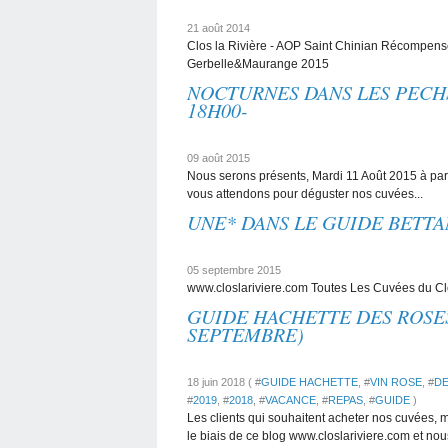
21 août 2014
Clos la Rivière - AOP Saint Chinian Récompen
Gerbelle&Maurange 2015
NOCTURNES DANS LES PECHS 
18H00-
09 août 2015
Nous serons présents, Mardi 11 Août 2015 à par
vous attendons pour déguster nos cuvées...
UNE* DANS LE GUIDE BETTA
05 septembre 2015
www.closlariviere.com Toutes Les Cuvées du Cl
GUIDE HACHETTE DES ROSES 
SEPTEMBRE)
18 juin 2018 ( #
GUIDE HACHETTE
, #
VIN ROSE
, #
D
#
2019
, #
2018
, #
VACANCE
, #
REPAS
, #
GUIDE
)
Les clients qui souhaitent acheter nos cuvées,
le biais de ce blog www.closlariviere.com et nou