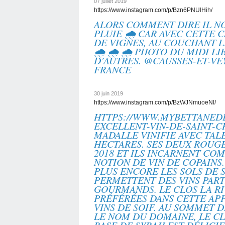
07 juillet 2019
https://www.instagram.com/p/Bzn6PNUIHih/
ALORS COMMENT DIRE IL N
PLUIE 🌧 CAR AVEC CETTE C
DE VIGNES, AU COUCHANT LE
🌧 🌧 🌧 PHOTO DU MIDI LI
D’AUTRES. @CAUSSES-ET-V
FRANCE
30 juin 2019
https://www.instagram.com/p/BzWJNmuoeNl/
HTTPS://WWW.MYBETTANEDES
EXCELLENT-VIN-DE-SAINT-CH
MADALLE VINIFIE AVEC TAL
HECTARES. SES DEUX ROUG
2018 ET ILS INCARNENT C
NOTION DE VIN DE COPAINS.
PLUS ENCORE LES SOLS DE 
PERMETTENT DES VINS PAR
GOURMANDS. LE CLOS LA RI
PRÉFÉRÉES DANS CETTE APP
VINS DE SOIF. AU SOMMET 
LE NOM DU DOMAINE, LE CL
BASE DE SYRAH EST DÉLICI