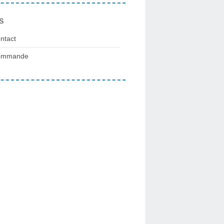
s
ntact
ommande