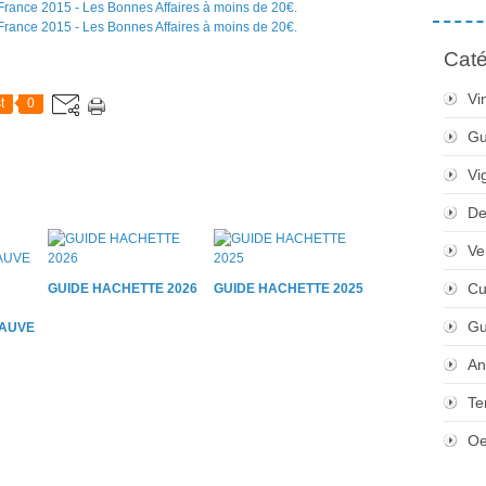
Caté
Vi
t
0
Gu
Vi
De
Ve
Cu
GUIDE HACHETTE 2026
GUIDE HACHETTE 2025
Gu
AUVE
An
Te
Oe