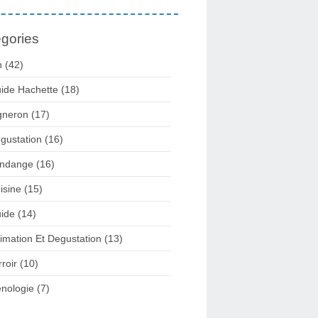
gories
n
(42)
ide Hachette
(18)
gneron
(17)
gustation
(16)
ndange
(16)
isine
(15)
ide
(14)
imation Et Degustation
(13)
rroir
(10)
nologie
(7)