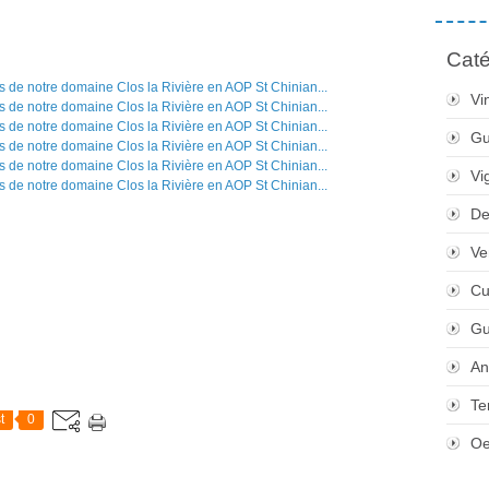
Caté
Vi
Gu
Vi
De
Ve
Cu
Gu
An
Te
t
0
Oe