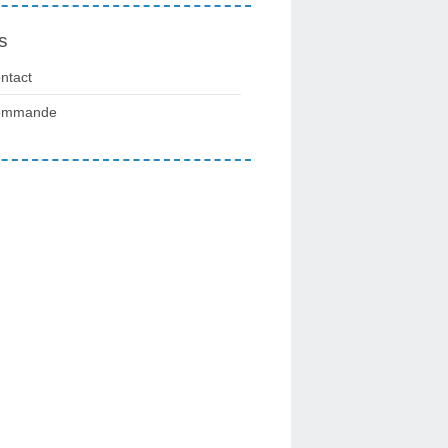
s
ntact
ommande