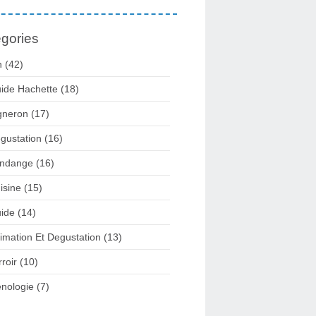
gories
n
(42)
ide Hachette
(18)
gneron
(17)
gustation
(16)
ndange
(16)
isine
(15)
ide
(14)
imation Et Degustation
(13)
rroir
(10)
nologie
(7)