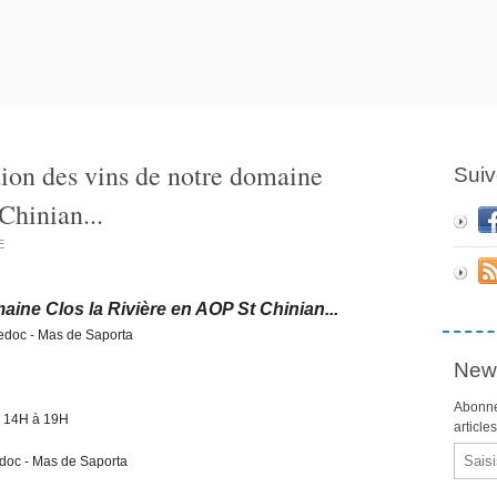
ion des vins de notre domaine
Suiv
Chinian...
E
maine
Clos la Rivière en AOP St Chinian...
edoc - Mas de Saporta
News
Abonne
e 14H à 19H
article
Email
doc - Mas de Saporta