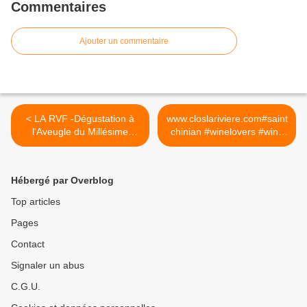
Commentaires
Ajouter un commentaire
< LA RVF -Dégustation à
www.closlariviere.com#saint
l'Aveugle du Millésime
chinian #winelovers #wine
2018-
#saintchinian
#rose#caviste# @Causses-
Et-Veyran, Languedoc-
Hébergé par Overblog
Roussillon, France >
Top articles
Pages
Contact
Signaler un abus
C.G.U.