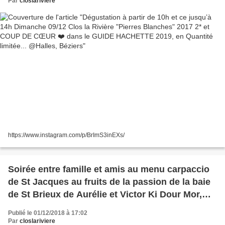
Par
closlariviere
https://www.instagram.com/p/BrImS3inEXs/
Soirée entre famille et amis au menu carpaccio
de St Jacques au fruits de la passion de la baie
de St Brieux de Aurélie et Victor Ki Dour Mor,
accompagné de Clos la Rivière « Pierres
Publié le 01/12/2018 à 17:02
Blanches »2017, épaule d’agneau thym/romarin
Par
closlariviere