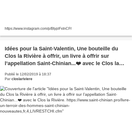
https://www.instagram.com/p/BtyplFxInCP/
Idées pour la Saint-Valentin, Une bouteille du
Clos la Rivière à offrir, un livre à offrir sur
l’appellation Saint-Chinian...❤️ avec le Clos la
Rivière. https://www.saint-chinian.pro/livre-un-
Publié le 12/02/2019 à 18:37
terroir-des-hommes-saint-chinian-
Par
closlariviere
nouveautes,fr,4,LIVRESTCHI.cfm