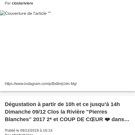
Par
closlariviere
https://www.instagram.com/p/BsBmjUdn-Mg/
Dégustation à partir de 10h et ce jusqu’à 14h
Dimanche 09/12 Clos la Rivière "Pierres
Blanches" 2017 2* et COUP DE CŒUR ❤️ dans le
GUIDE HACHETTE 2019, en Quantité limitée...
Publié le 08/12/2018 à 18:14
@Halles, Béziers