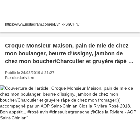
https://www.instagram.com/p/BvhjkkSnCHN/
Croque Monsieur Maison, pain de mie de chez
mon boulanger, beurre d’Issigny, jambon de
chez mon boucher/Charcutier et gruyère râpé de
chez mon fromager:)) accompagné par un AOP
Publié le 24/03/2019 à 21:27
Saint-Chinian Clos la Rivière Rosé 2018. Bon
Par
closlariviere
appétit... #rosé #vin #cinsault #grenache @Clos
la Rivière - AOP Saint-Chinian