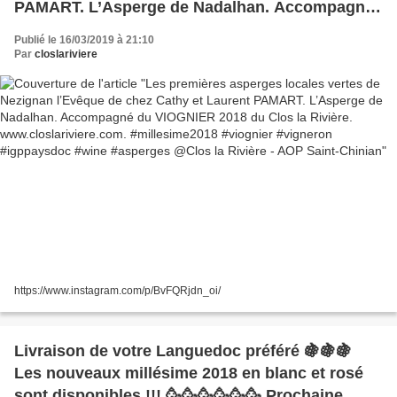
PAMART. L’Asperge de Nadalhan. Accompagné
du VIOGNIER 2018 du Clos la Rivière.
Publié le 16/03/2019 à 21:10
www.closlariviere.com. #millesime2018
Par
closlariviere
#viognier #vigneron #igppaysdoc #wine
#asperges @Clos la Rivière - AOP Saint-Chinian
https://www.instagram.com/p/BvFQRjdn_oi/
Livraison de votre Languedoc préféré 🍇🍇🍇
Les nouveaux millésime 2018 en blanc et rosé
sont disponibles !!! 🥳🥳🥳🥳🥳🥳 Prochaine