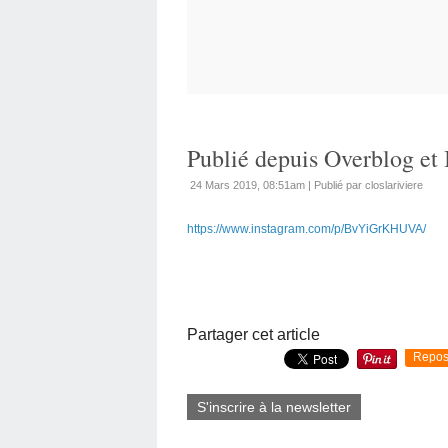
Publié depuis Overblog et
24 Mars 2019, 08:51am
|
Publié par closlariviere
https://www.instagram.com/p/BvYiGrKHUVA/
Partager cet article
Repos
S'inscrire à la newsletter