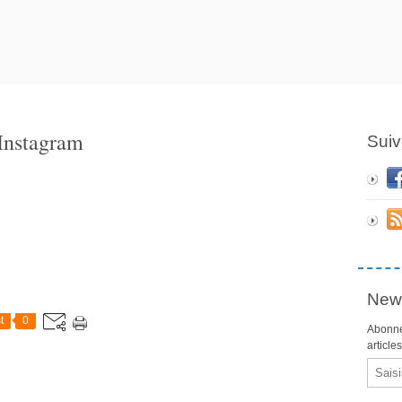
 Instagram
Suiv
News
t
0
Abonne
article
Email