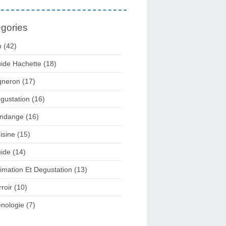
gories
n
(42)
ide Hachette
(18)
gneron
(17)
gustation
(16)
ndange
(16)
isine
(15)
ide
(14)
imation Et Degustation
(13)
rroir
(10)
nologie
(7)