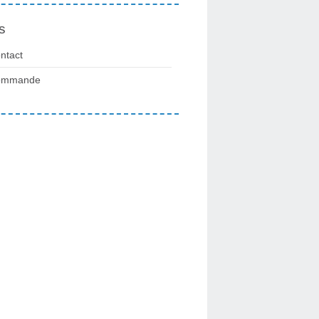
s
ntact
ommande