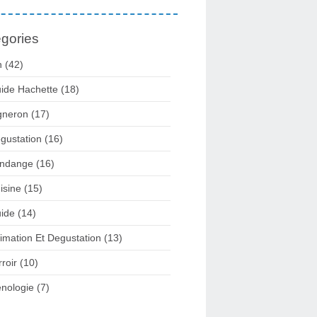
gories
n
(42)
ide Hachette
(18)
gneron
(17)
gustation
(16)
ndange
(16)
isine
(15)
ide
(14)
imation Et Degustation
(13)
rroir
(10)
nologie
(7)