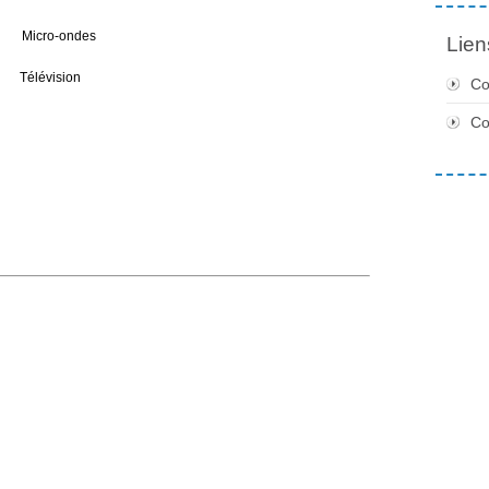
icro-ondes
Lien
lévision
Co
C