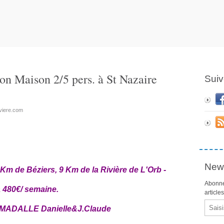
on Maison 2/5 pers. à St Nazaire
Suiv
iviere.com
News
 Km de Béziers, 9 Km de la Rivière de L'Orb -
Abonne
 480€/ semaine.
article
Email
75 MADALLE Danielle&J.Claude