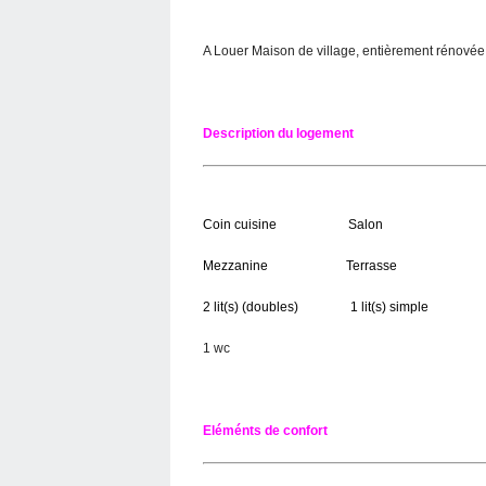
A Louer Maison de village, entièrement rénovée
Description du logement
Coin cuisine Salon S
Mezzanine Terrasse 2 
2 lit(s) (doubles) 1 lit(s) simple 1
1 wc
Eléménts de confort