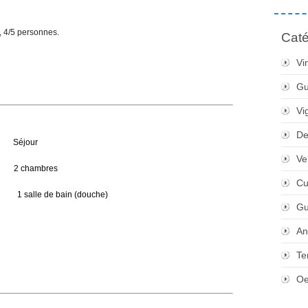
, 4/5 personnes.
Caté
Vi
Gu
Vi
De
éjour
Ve
chambres
Cu
 salle de bain (douche)
Gu
An
Te
Oe