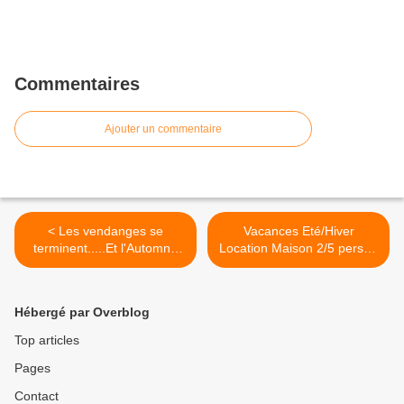
Commentaires
Ajouter un commentaire
< Les vendanges se
Vacances Eté/Hiver
terminent.....Et l'Automne
Location Maison 2/5 pers. à
est là....
St Nazaire De Ladarez (34)
>
Hébergé par Overblog
Top articles
Pages
Contact