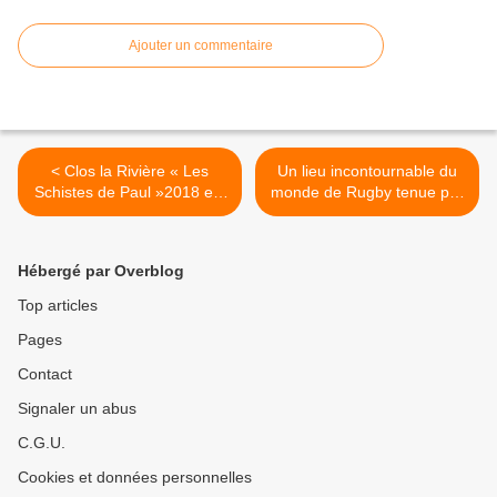
Ajouter un commentaire
< Clos la Rivière « Les
Un lieu incontournable du
Schistes de Paul »2018 est
monde de Rugby tenue par
disponible à la vente. Un vin
la famille d’Imanol
brillant à la robe rubis,
Harinordoquy à St Jean
alliant gourmandise et
Pieds de Port, des produits
Hébergé par Overblog
finesse aromatique. Nez
de premier choix, ci-contre
frais intense, avec une
photo de gauche -Carré de
Top articles
dominante de fruits rouges
veau de lait avec son foie
Pages
(cerises), des notes
gras et sa sauce aux
d’épices (thym...). Attaque
morilles- À droite en bas
Contact
franche avec une belle
entrecôte d’une tendresse
vivacité, rondeur et
inimaginable avec au
Signaler un abus
équilibre dominent le milieu
dessus son foie gras poêlée
C.G.U.
de bouche, la sensation
et ses cèpes. Le tout
rétro-nasale demeurent sur
accompagné d’un Brana
Cookies et données personnelles
les fruits rouges. T° de
Blanc. Un lieu où l’on se