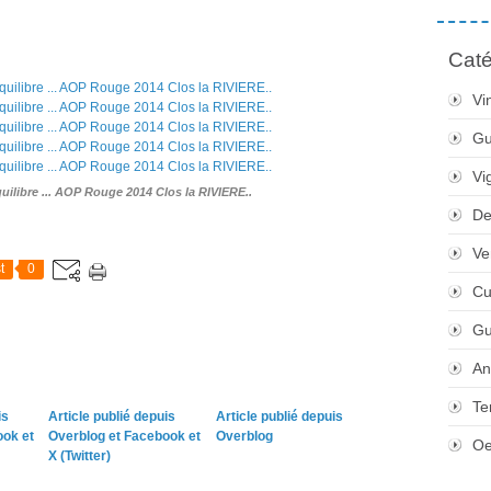
Caté
Vi
Gu
Vi
uilibre ... AOP Rouge 2014 Clos la RIVIERE..
De
Ve
t
0
Cu
Gu
An
Te
is
Article publié depuis
Article publié depuis
ook et
Overblog et Facebook et
Overblog
Oe
X (Twitter)