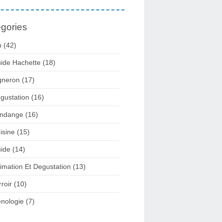
gories
n
(42)
ide Hachette
(18)
gneron
(17)
gustation
(16)
ndange
(16)
isine
(15)
ide
(14)
imation Et Degustation
(13)
rroir
(10)
nologie
(7)