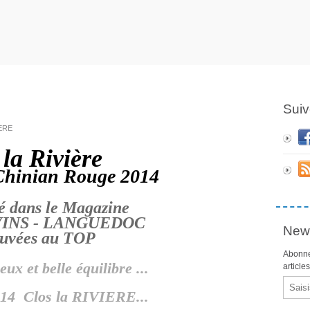
Suiv
IERE
 la Rivière
Chinian Rouge 2014
é dans le Magazine 
INS - LANGUEDOC 

News
Abonne
ux et belle équilibre ...
article
Email
14 Clos la RIVIERE...