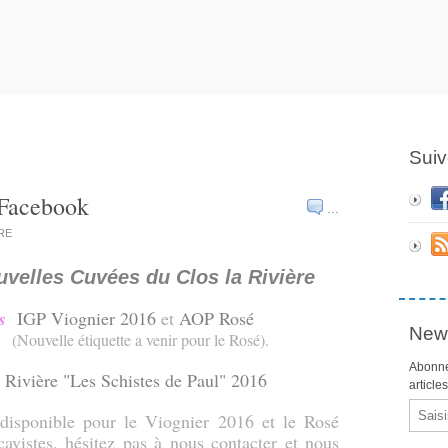
Suiv
 Facebook
…
ERE
uvelles Cuvées du Clos la Rivière
s
IGP Viognier 2016
et
AOP Rosé
News
(Nouvelle étiquette a venir pour le Rosé).
Abonne
Rivière "Les Schistes de Paul" 2016
article
Email
 disponible pour le Viognier 2016 et le Rosé
avistes, hésitez pas à nous contacter et nous