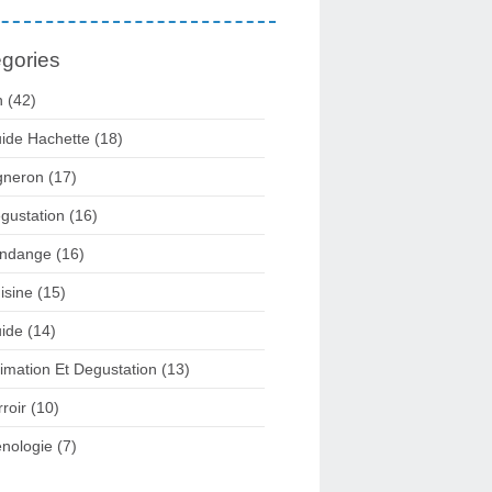
gories
n
(42)
ide Hachette
(18)
gneron
(17)
gustation
(16)
ndange
(16)
isine
(15)
ide
(14)
imation Et Degustation
(13)
rroir
(10)
nologie
(7)