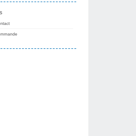
s
ntact
ommande