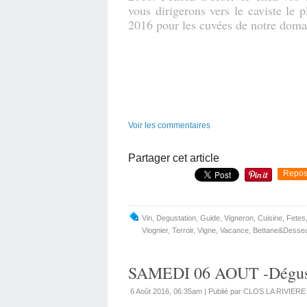
vous dirigerons vers le caviste le
2016 pour les cuvées de notre doma
Voir les commentaires
Partager cet article
Repos
Vin
,
Degustation
,
Guide
,
Vigneron
,
Cuisine
,
Fetes
Viognier
,
Terroir
,
Vigne
,
Vacance
,
Bettane&desse
SAMEDI 06 AOUT -Dégustas
6 Août 2016, 06:35am
|
Publié par CLOS LA RIVIERE