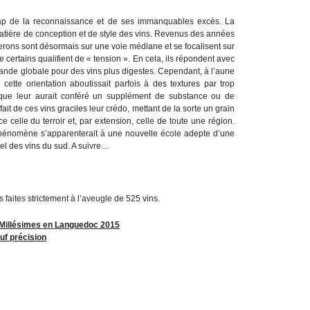
 cap de la reconnaissance et de ses immanquables excès. La
matière de conception et de style des vins. Revenus des années
gnerons sont désormais sur une voie médiane et se focalisent sur
ue certains qualifient de « tension ». En cela, ils répondent avec
mande globale pour des vins plus digestes. Cependant, à l’aune
 cette orientation aboutissait parfois à des textures par trop
é que leur aurait conféré un supplément de substance ou de
ait de ces vins graciles leur crédo, mettant de la sorte un grain
ce celle du terroir et, par extension, celle de toute une région.
hénomène s’apparenterait à une nouvelle école adepte d’une
rel des vins du sud. A suivre…
s faites strictement à l’aveugle de 525 vins.
 Millésimes en Languedoc 2015
uf précision