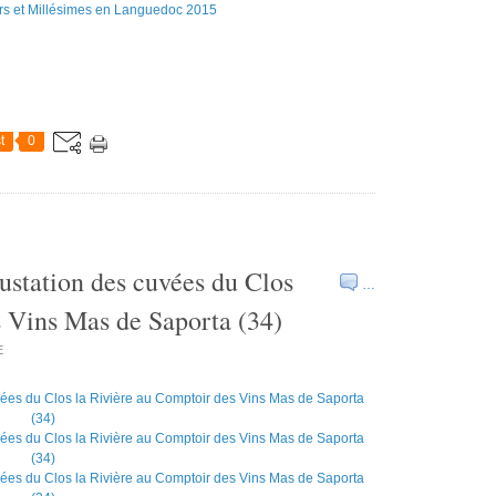
t
0
station des cuvées du Clos
…
s Vins Mas de Saporta (34)
E