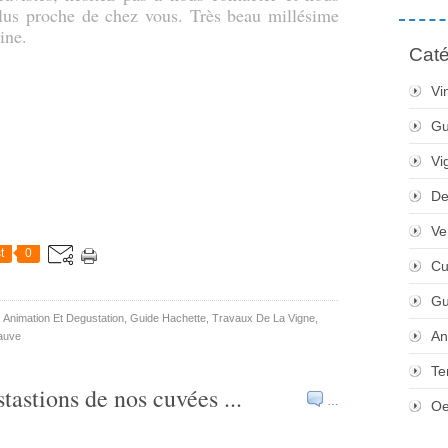
 plus proche de chez vous. Très beau millésime
ine.
Caté
Vi
Gu
Vi
De
Ve
t
0
Cu
Gu
,
Animation Et Degustation
,
Guide Hachette
,
Travaux De La Vigne
,
An
auve
Te
tions de nos cuvées ...
…
Oe