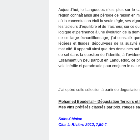
Aujourd’hui, le Languedoc n’est plus sur le
région connaît ainsi une période de raison en 
où la concentration était la seule règle, ses vi
les facteurs d’équilibre et de fraîcheur, sur ce q
logique et pertinence à une évolution de la de
de ce large échantillonnage, j’ai constaté que
légères et fluides, dépourvues de la suavit
maturité. Il apparaît ainsi que des domaines ont f
de sel dans la question de l’identité, à l’éviden
Essaimant un peu partout en Languedoc, ce p
voie inédite et paradoxale pour conjurer le natu
J’ai opéré cette sélection à partir de dégustation
Mohamed Boudellal – Dégustation Terroirs et
Mes vins préférés classés par prix, rouges sa
Saint-Chinian
Clos la Rivière 2012, 7,50 €
.