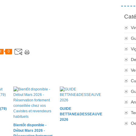
Caté
Vi
Gu
Vi
t
0
De
Ve
Cu
Gu
An
(79)
GUIDE
Te
BETTANE&DESSEAUVE
2026
Oe
Bientôt disponible -
Début Mars 2026 -
Réservation fortement