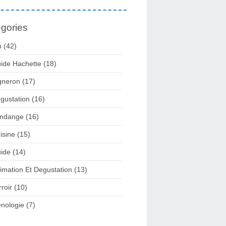
gories
n
(42)
ide Hachette
(18)
gneron
(17)
gustation
(16)
ndange
(16)
isine
(15)
ide
(14)
imation Et Degustation
(13)
rroir
(10)
nologie
(7)