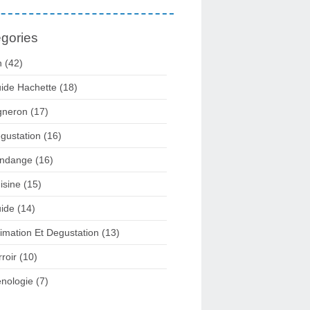
gories
n
(42)
ide Hachette
(18)
gneron
(17)
gustation
(16)
ndange
(16)
isine
(15)
ide
(14)
imation Et Degustation
(13)
rroir
(10)
nologie
(7)