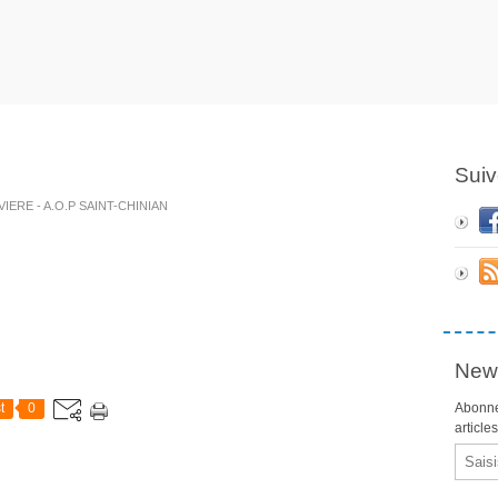
Suiv
IVIERE - A.O.P SAINT-CHINIAN
News
t
0
Abonne
article
Email