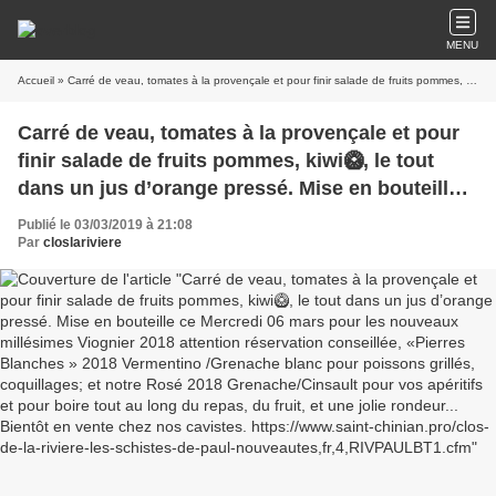
MENU
Accueil
» Carré de veau, tomates à la provençale et pour finir salade de fruits pommes, kiwi🥝, le tout dans un jus d’orange pressé. Mise en bouteille ce Mercredi 06 mars pour les nouveaux millésimes Viognier 2018 attention réservation conseillée, «Pierres Blanches » 2018 Vermentino /Grenache blanc pour poissons grillés, coquillages; et notre Rosé 2018 Grenache/Cinsault pour vos apéritifs et pour boire tout au long du repas, du fruit, et une jolie rondeur... Bientôt en vente chez nos cavistes. https://www.saint-chinian.pro/clos-de-la-riviere-les-schistes-de-paul-nouveautes,fr,4,RIVPAULBT1.cfm
Carré de veau, tomates à la provençale et pour
finir salade de fruits pommes, kiwi🥝, le tout
dans un jus d’orange pressé. Mise en bouteille
ce Mercredi 06 mars pour les nouveaux
Publié le 03/03/2019 à 21:08
millésimes Viognier 2018 attention réservation
Par
closlariviere
conseillée, «Pierres Blanches » 2018 Vermentino
/Grenache blanc pour poissons grillés,
coquillages; et notre Rosé 2018
Grenache/Cinsault pour vos apéritifs et pour
boire tout au long du repas, du fruit, et une jolie
rondeur... Bientôt en vente chez nos cavistes.
https://www.saint-chinian.pro/clos-de-la-riviere-
les-schistes-de-paul-
nouveautes,fr,4,RIVPAULBT1.cfm