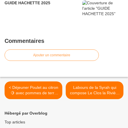
GUIDE HACHETTE 2025
Commentaires
Ajouter un commentaire
< Déjeuner Poulet au citron
Labours de la Syrah qui
🍋 avec pommes de terre
compose Le Clos la Rivière
en sauce blanche, et pour
rouge à 80% et 20% de
finir tarte aux pommes
Grenache, avec un Elevage
accompagné du Clos la
partiel de 50% de la Syrah
Hébergé par Overblog
Rivière »Les Schistes de
en demi-muids pendant 12
Paul » 2017
mois. En vente chez vos
Top articles
https://www.saint-
cavistes habituels. @Clos la