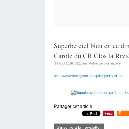
Superbe ciel bleu en ce di
Carole du CR Clos la Rivi
19 Août 2018, 08:15am
|
Publié par closlariviere
https://www.instagram.com/p/BmpteDxlvDO/
Partager cet article
Repos
S'inscrire à la newsletter