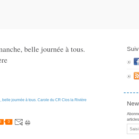
manche, belle journée à tous.
Suiv
ère
News
Abonne
article
t
0
Email