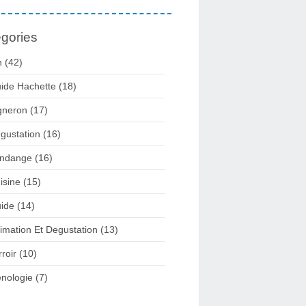
gories
n
(42)
ide Hachette
(18)
gneron
(17)
gustation
(16)
ndange
(16)
isine
(15)
ide
(14)
imation Et Degustation
(13)
rroir
(10)
nologie
(7)