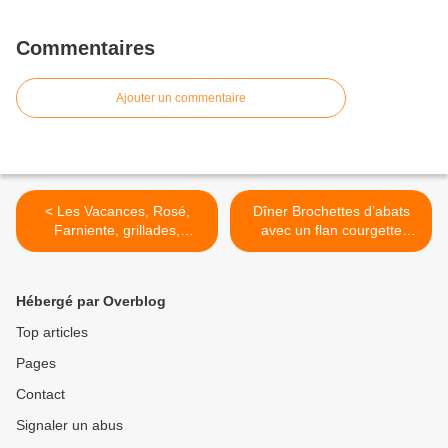
Commentaires
Ajouter un commentaire
< Les Vacances, Rosé,
Dîner Brochettes d’abats
Farniente, grillades,
avec un flan courgette
amis...Dégustations de l’été
tomates au fromage blanc
vous pourrez nous
avec un CR Clos la Rivière
retrouver le LUNDI 13
Rouge 2015 que vous
Hébergé par Overblog
AOÛT à LA MAISON DES
pourrez également
VINS de ST CHINIAN toute
déguster ce lundi 13 août à
Top articles
la journée place du Marché
la Maison des Vins de ST
Pages
. Nous vous ferons
CHINIAN en compagnie du
déguster nos cuvées Clos
producteur.🍇
Contact
La Rivière notre Rosé et
@Languedoc-Roussillon,
nos
France >
Signaler un abus
rouges...https://www.saint-