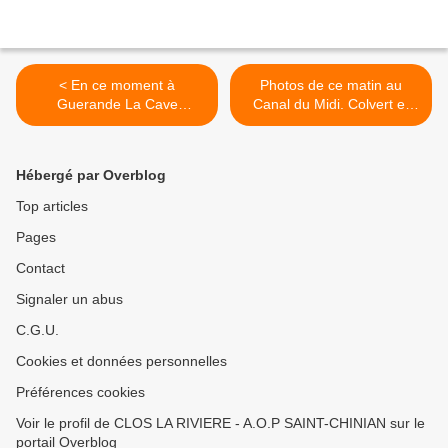
< En ce moment à
Photos de ce matin au
Guerande La Cave
Canal du Midi. Colvert et
Gourmande Vino VINI chez
Grue. >
Thierry notre charmant
caviste, dégustations des
Hébergé par Overblog
Nouvelles Cuvées du CR
Clos la Rivière en
Top articles
compagnie du Producteur...
Pages
Venez déguster notre
nouvelle cuvée Clos la
Contact
Rivière « Pierres Blanches
» 2017 un vin blanc sec
Signaler un abus
pour accompagner vos
C.G.U.
poissons et coquillages,
petite récolte donc quantité
Cookies et données personnelles
limité.... On vous attends.
@Vino Vini Guérande
Préférences cookies
Voir le profil de CLOS LA RIVIERE - A.O.P SAINT-CHINIAN sur le
portail Overblog