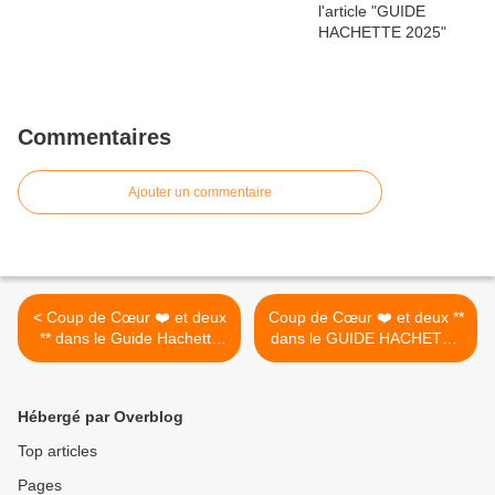
Commentaires
Ajouter un commentaire
< Coup de Cœur ❤️ et deux
Coup de Cœur ❤️ et deux **
** dans le Guide Hachette
dans le GUIDE HACHETTE
des Vins 2019 Clos la
DES VINS 2019 Clos la
Rivière «Pierres Blanches»
Rivière «Pierres Blanches»
en AOP Languedoc ce coup
en AOP Languedoc ce coup
Hébergé par Overblog
de cœur une belle
de cœur une belle
récompense beaucoup de
récompense beaucoup de
Top articles
travail, de la sueur, et
travail, de la sueur, et
Pages
beaucoup d’amour...
beaucoup d’amour...