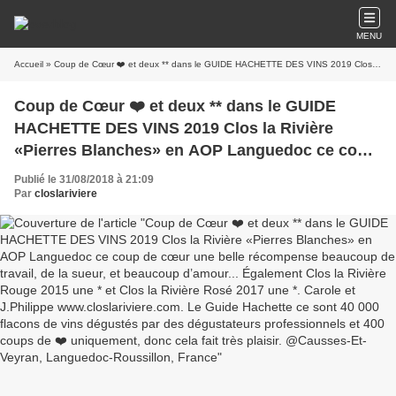
MENU
Accueil
» Coup de Cœur ❤️ et deux ** dans le GUIDE HACHETTE DES VINS 2019 Clos la Rivière «Pierres Blanches» en AOP Languedoc ce coup de cœur une belle récompense beaucoup de travail, de la sueur, et beaucoup d’amour... Également Clos la Rivière Rouge 2015 une * et Clos la Rivière Rosé 2017 une *. Carole et J.Philippe www.closlariviere.com. Le Guide Hachette ce sont 40 000 flacons de vins dégustés par des dégustateurs professionnels et 400 coups de ❤️ uniquement, donc cela fait très plaisir. @Causses-Et-Veyran, Languedoc-Roussillon, France
Coup de Cœur ❤️ et deux ** dans le GUIDE
HACHETTE DES VINS 2019 Clos la Rivière
«Pierres Blanches» en AOP Languedoc ce coup
de cœur une belle récompense beaucoup de
Publié le 31/08/2018 à 21:09
travail, de la sueur, et beaucoup d’amour...
Par
closlariviere
Également Clos la Rivière Rouge 2015 une * et
Clos la Rivière Rosé 2017 une *. Carole et
J.Philippe www.closlariviere.com. Le Guide
Hachette ce sont 40 000 flacons de vins
dégustés par des dégustateurs professionnels
et 400 coups de ❤️ uniquement, donc cela fait
très plaisir. @Causses-Et-Veyran, Languedoc-
Roussillon, France