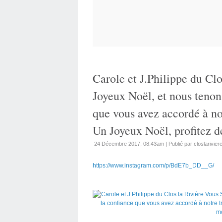
Carole et J.Philippe du Cl
Joyeux Noël, et nous tenon
que vous avez accordé à notr
Un Joyeux Noël, profitez 
24 Décembre 2017, 08:43am
|
Publié par closlarivier
https://www.instagram.com/p/BdE7b_DD__G/