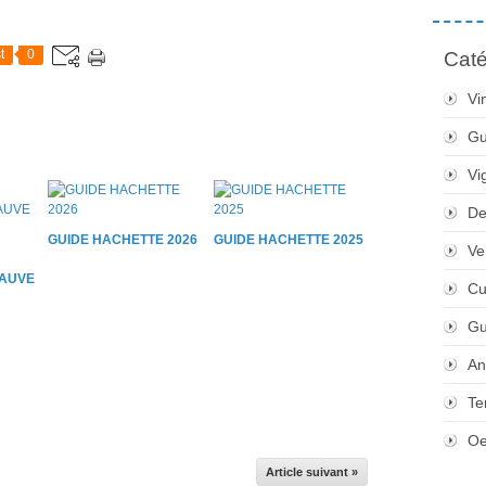
t
0
Caté
Vi
Gu
Vi
De
GUIDE HACHETTE 2026
GUIDE HACHETTE 2025
Ve
AUVE
Cu
Gu
An
Te
Oe
Article suivant »