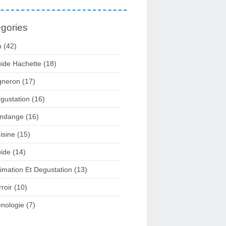
gories
n
(42)
ide Hachette
(18)
gneron
(17)
gustation
(16)
ndange
(16)
isine
(15)
ide
(14)
imation Et Degustation
(13)
rroir
(10)
nologie
(7)